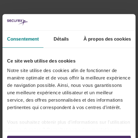
Consentement
Détails
À propos des cookies
Tous les articles sur Prime d’innovation
Ce site web utilise des cookies
Notre site utilise des cookies afin de fonctionner de
Une mesure temporaire
manière optimale et de vous offrir la meilleure expérience
de navigation possible. Ainsi, nous vous garantissons
une meilleure expérience utilisateur et un meilleur
service, des offres personnalisées et des informations
A quelles conditions doit répondre
pertinentes qui correspondent à vos centres d’intérêt.
l'innovation ?
Vous souhaitez obtenir plus d'informations sur l'utilisation
Lire plus
de vos données ? Consultez notre documentation en
ligne: