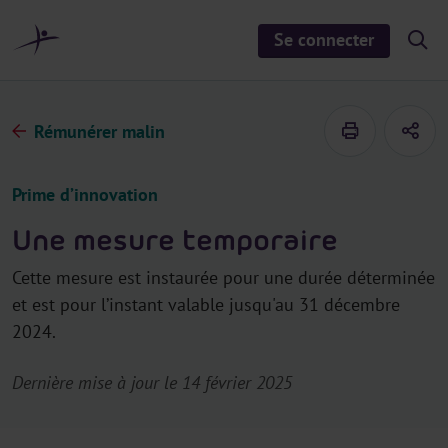
a
u
Se connecter
S
c
h
o
o
n
w
/
t
h
Rémunérer malin
e
i
d
n
e
u
s
Prime d’innovation
e
a
r
Une mesure temporaire
c
h
Cette mesure est instaurée pour une durée déterminée
et est pour l’instant valable jusqu'au 31 décembre
2024.
Dernière mise à jour le 14 février 2025