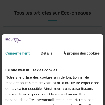
Tous les articles sur Eco-chèques
Compte éco-chèques et produits et services
"verts"
Consentement
Détails
À propos des cookies
Quelles informations les travailleurs
Ce site web utilise des cookies
doivent-ils obligatoirement recevoir ?
Notre site utilise des cookies afin de fonctionner de
Lire plus
manière optimale et de vous offrir la meilleure expérience
de navigation possible. Ainsi, nous vous garantissons
une meilleure expérience utilisateur et un meilleur
service, des offres personnalisées et des informations