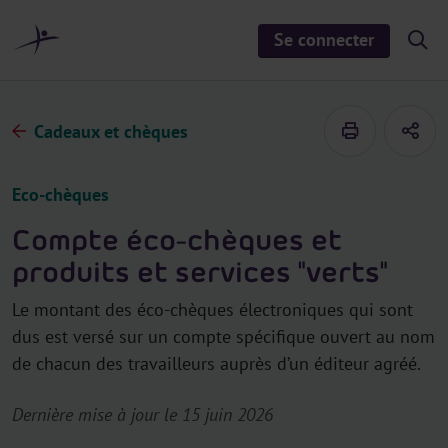
a
u
Se connecter
S
c
h
o
o
n
w
/
t
h
Cadeaux et chèques
e
i
d
n
e
u
s
Eco-chèques
e
a
r
Compte éco-chèques et
c
h
produits et services "verts"
Le montant des éco-chèques électroniques qui sont
dus est versé sur un compte spécifique ouvert au nom
de chacun des travailleurs auprès d’un éditeur agréé.
Dernière mise à jour le 15 juin 2026