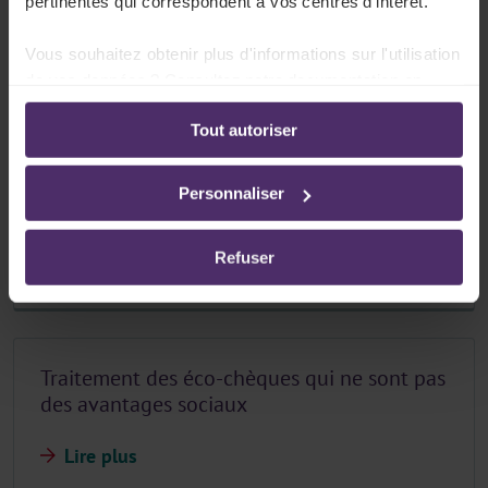
pertinentes qui correspondent à vos centres d’intérêt.
Conditions pour bénéficier de l'exonération
ONSS
Vous souhaitez obtenir plus d'informations sur l'utilisation
de vos données ? Consultez notre documentation en
Lire plus
ligne:
Tout autoriser
Politique de confidentialité
-
Politique en matière
d’utilisation des cookies
Personnaliser
Traitement fiscal des éco-chèques
Refuser
Lire plus
Traitement des éco-chèques qui ne sont pas
des avantages sociaux
Lire plus