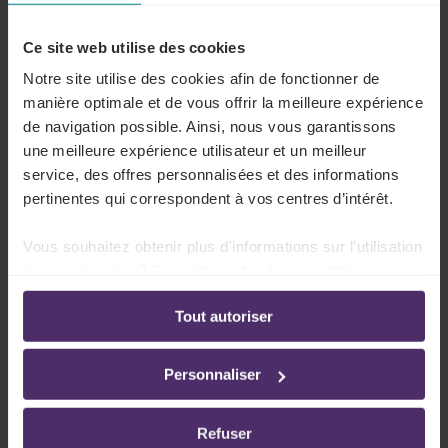
Lire plus
Ce site web utilise des cookies
Notre site utilise des cookies afin de fonctionner de
manière optimale et de vous offrir la meilleure expérience
de navigation possible. Ainsi, nous vous garantissons
Quels sont les employeurs visés ?
une meilleure expérience utilisateur et un meilleur
service, des offres personnalisées et des informations
Lire plus
pertinentes qui correspondent à vos centres d’intérêt.
Vous souhaitez obtenir plus d'informations sur l'utilisation
de vos données ? Consultez notre documentation en
Quels sont les travailleurs visés ?
ligne:
Tout autoriser
Politique de confidentialité
-
Politique en matière
d’utilisation des cookies
Lire plus
Personnaliser
Refuser