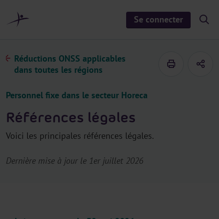
a
u
Se connecter
S
c
h
o
o
n
w
/
t
Réductions ONSS applicables
h
e
i
dans toutes les régions
d
n
e
u
s
Personnel fixe dans le secteur Horeca
e
a
r
Références légales
c
h
Voici les principales références légales.
Dernière mise à jour le 1er juillet 2026