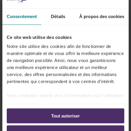
89
conclue au sein du Conseil National du
Travail.
Consentement
Détails
À propos des cookies
Ce site web utilise des cookies
Notre site utilise des cookies afin de fonctionner de
manière optimale et de vous offrir la meilleure expérience
de navigation possible. Ainsi, nous vous garantissons
Tous les articles sur La fouille des
une meilleure expérience utilisateur et un meilleur
travailleurs
service, des offres personnalisées et des informations
pertinentes qui correspondent à vos centres d’intérêt.
Vous souhaitez obtenir plus d'informations sur l'utilisation
Lisez d'abord ceci …
de vos données ? Consultez notre documentation en
ligne:
Tout autoriser
Lire plus
Politique de confidentialité
-
Politique en matière
d’utilisation des cookies