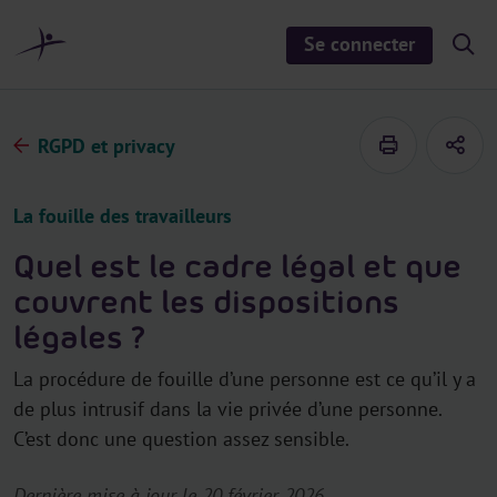
a
u
Se connecter
S
c
h
o
o
n
w
/
t
h
RGPD et privacy
e
i
d
n
e
u
s
La fouille des travailleurs
e
a
r
Quel est le cadre légal et que
c
h
couvrent les dispositions
légales ?
La procédure de fouille d’une personne est ce qu’il y a
de plus intrusif dans la vie privée d’une personne.
C’est donc une question assez sensible.
Dernière mise à jour le 20 février 2026