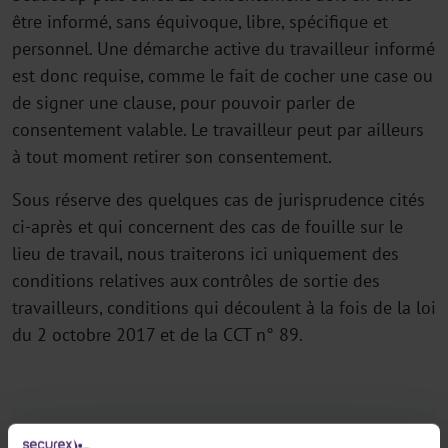
être informé, sans équivoque, libre, spécifique et
personnel. Une démarche active du travailleur informé
est donc requise, comme le fait de cocher une case ou
de signer une clause, pour pouvoir parler de
consentement valable. Le travailleur peut par ailleurs
à tout moment retirer son consentement.
Sous réserve des quelques cas de jurisprudence cités
ci-après et qui concernent des cas de fouille sur le
lieu de travail, nous traiterons ici uniquement des
conditions relatives aux contrôles de sortie des
travailleurs, conditions qui découlent à la fois de la loi
du 2 octobre 2017 et de la CCT n° 89.
[1]
Convention collective de travail n°