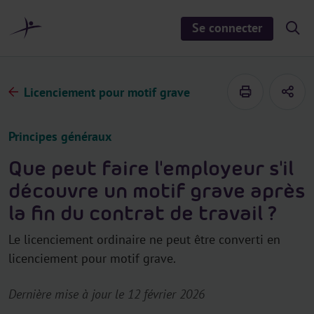
a
u
Se connecter
S
c
h
o
o
n
w
/
t
h
Licenciement pour motif grave
e
i
d
n
e
u
s
Principes généraux
e
a
r
Que peut faire l'employeur s'il
c
h
découvre un motif grave après
la fin du contrat de travail ?
Le licenciement ordinaire ne peut être converti en
licenciement pour motif grave.
Dernière mise à jour le 12 février 2026