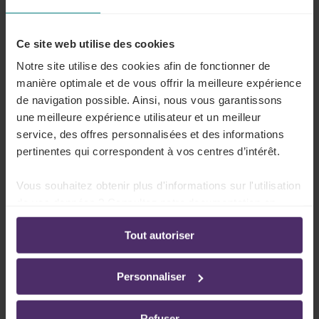
Lire plus
Ce site web utilise des cookies
Notre site utilise des cookies afin de fonctionner de
Quelles sont les sanctions en cas de non-
manière optimale et de vous offrir la meilleure expérience
respect des conditions de forme ?
de navigation possible. Ainsi, nous vous garantissons
une meilleure expérience utilisateur et un meilleur
Lire plus
service, des offres personnalisées et des informations
pertinentes qui correspondent à vos centres d’intérêt.
Vous souhaitez obtenir plus d'informations sur l'utilisation
de vos données ? Consultez notre documentation en
Que peut faire l'employeur s'il découvre un
ligne:
motif grave pendant le délai de préavis ?
Tout autoriser
Politique de confidentialité
-
Politique en matière
d’utilisation des cookies
Lire plus
Personnaliser
Refuser