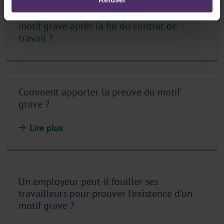
Que peut faire l'employeur s'il découvre un
motif grave après la fin du contrat de
travail ?
Comment apporter la preuve du motif
grave ?
Lire plus
Un employeur peut-il fouiller ses
travailleurs pour prouver l'existence d'un
motif grave ?