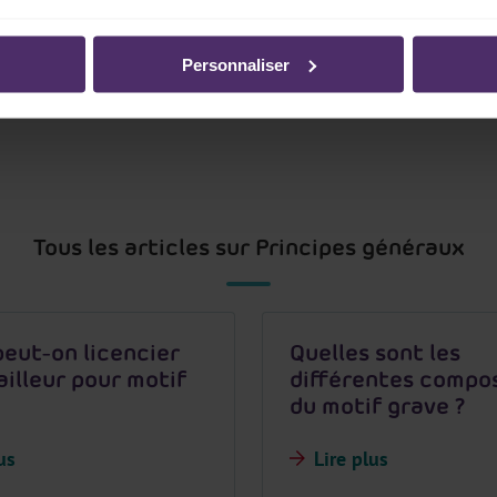
.
Personnaliser
Tous les articles sur Principes généraux
eut-on licencier
Quelles sont les
ailleur pour motif
différentes compo
du motif grave ?
us
Lire plus