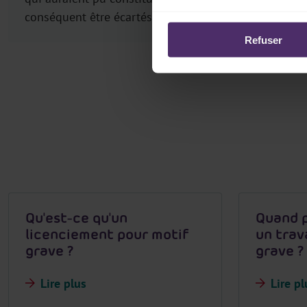
conséquent être écartés s’ils ne sont pas mentionnés
Refuser
Qu'est-ce qu'un
Quand p
licenciement pour motif
un trav
grave ?
grave ?
Lire plus
Lire pl