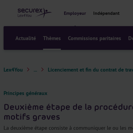
a
u
Employeur
Indépendant
c
o
n
t
Actualité
Thèmes
Commissions paritaires
D
e
n
u
Lex4You
...
Licenciement et fin du contrat de trav
T
h
è
Principes généraux
m
Deuxième étape de la procédure 
e
motifs graves
s
La deuxième étape consiste à communiquer le ou les mot