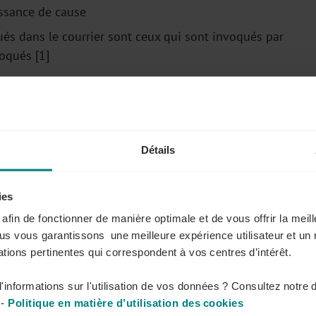
issance de cause
légués dans le courrier sont ceux qui sont invoqués par
oqués [1]
licenciement ne peuvent plus être invoqués par le juge
es telles que "absences injustifiées", "insubordination",
Détails
, lieu des faits, l’existence de témoins éventuels, ce que
 le caractère répété du manquement, les faits antérieurs
ies
 différents avertissements que vous avez déjà adressés
s afin de fonctionner de manière optimale et de vous offrir la mei
ous vous garantissons une meilleure expérience utilisateur et un 
tions pertinentes qui correspondent à vos centres d’intérêt.
de Bruxelles dans un arrêt du 24 octobre 2018.
'informations sur l'utilisation de vos données ? Consultez notre 
n dans un arrêt du 13 mai 2019. Des faits antérieurs
-
Politique en matière d’utilisation des cookies
 circonstance aggravante du fait invoqué doivent par