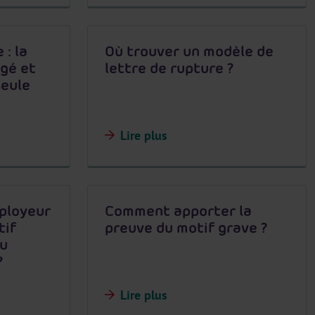
: la
Où trouver un modèle de
ngé et
lettre de rupture ?
seule
Lire plus
mployeur
Comment apporter la
tif
preuve du motif grave ?
du
?
Lire plus