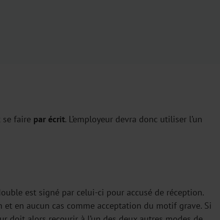
t se faire
par écrit
. L’employeur devra donc utiliser l’un
ouble est signé par celui-ci pour accusé de réception.
 et en aucun cas comme acceptation du motif grave. Si
eur doit alors recourir à l’un des deux autres modes de