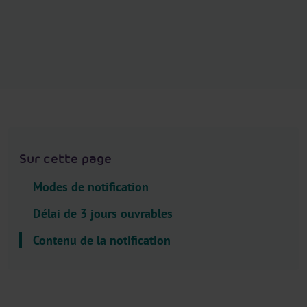
.
H
e
a
d
e
r
.
L
Sur cette page
a
n
Modes de notification
g
u
Délai de 3 jours ouvrables
a
Contenu de la notification
g
e
S
e