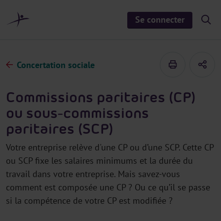
a
u
Se connecter
S
c
h
o
o
n
w
/
t
h
Concertation sociale
e
i
d
n
e
u
s
Commissions paritaires (CP)
e
a
ou sous-commissions
r
c
paritaires (SCP)
h
Votre entreprise relève d'une CP ou d’une SCP. Cette CP
ou SCP fixe les salaires minimums et la durée du
travail dans votre entreprise. Mais savez-vous
comment est composée une CP ? Ou ce qu’il se passe
si la compétence de votre CP est modifiée ?