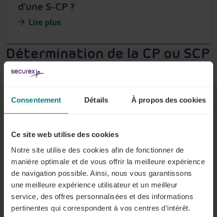
d’une S-CP ?
Lire plus
Détermination de la CP ou SCP
compétente
Il est essentiel de connaître la CP ou SCP compétente
Consentement
Détails
À propos des cookies
pour votre entreprise. En effet, celle-ci fixe la durée du
travail au sein de votre organisation ainsi que la
rémunération de vos travailleurs. Comment
Ce site web utilise des cookies
déterminer la CP ou SCP compétente dans votre cas ?
Notre site utilise des cookies afin de fonctionner de
manière optimale et de vous offrir la meilleure expérience
Comment la CP ou S-CP compétente
de navigation possible. Ainsi, nous vous garantissons
est-elle déterminée ?
une meilleure expérience utilisateur et un meilleur
service, des offres personnalisées et des informations
Lire plus
pertinentes qui correspondent à vos centres d’intérêt.