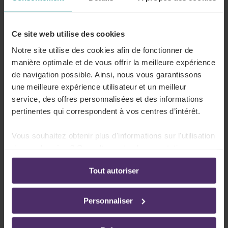
ce
à partir du mois au cours duquel votre travailleur
commence à utiliser l’eC3.2A. En cas d’inspection ou
lors du traitement du dossier par l’organisme de
Ce site web utilise des cookies
paiement, il ne sera plus tenu compte d’un document
Notre site utilise des cookies afin de fonctionner de
papier à partir de cette date.
manière optimale et de vous offrir la meilleure expérience
de navigation possible. Ainsi, nous vous garantissons
Vos travailleurs souhaitent recevoir plus d’infos ?
une meilleure expérience utilisateur et un meilleur
Cette démo
est faite pour eux.
service, des offres personnalisées et des informations
pertinentes qui correspondent à vos centres d’intérêt.
Votre travailleur peut-il
Vous souhaitez obtenir plus d'informations sur l'utilisation
revenir au document papier
de vos données ? Consultez notre documentation en
ligne:
C3.2A ?
Tout autoriser
Politique de confidentialité
-
Politique en matière
d’utilisation des cookies
Oui, c’est possible.
Votre travailleur peut revenir
temporairement ou définitivement
au document
Personnaliser
papier.