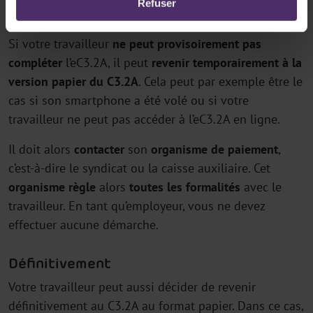
Refuser
Temporairement
Si votre travailleur
ne peut provisoirement pas
compléter
l’eC3.2A, il peut
revenir temporairement à la
version papier du C3.2A
. Cela peut par exemple être le
cas si son smartphone a été volé ou si votre
travailleur ne peut pas accéder à l’eC3.2A en ligne.
Il doit alors
contacter
son
organisme de paiement
,
c’est-à-dire le syndicat ou la caisse auxiliaire. Cet
organisme règle
alors
toutes les formalités
avec le
travailleur. En tant qu’employeur, vous ne devez
effectuer aucune démarche.
Définitivement
Votre travailleur peut aussi décider de revenir
définitivement au C3.2A au format papier. Dans ce cas,