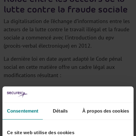
lutte contre la fraude sociale
La digitalisation de l’échange d’informations entre les
acteurs de la lutte contre le travail illégal et la fraude
sociale a commencé avec l’introduction du epv
(procès-verbal électronique) en 2012.
La dernière loi en date ayant adapté le Code pénal
social en cette matière offre un cadre légal aux
modifications résultant :
Des
évolutions technologiques et
organisationnelles
(comme l’introduction d’un envoi
électronique recommandé)
Consentement
Détails
À propos des cookies
Et des développements dans le domaine de la
protection de la vie privée
, en particulier
Ce site web utilise des cookies
l’introduction du GDPR