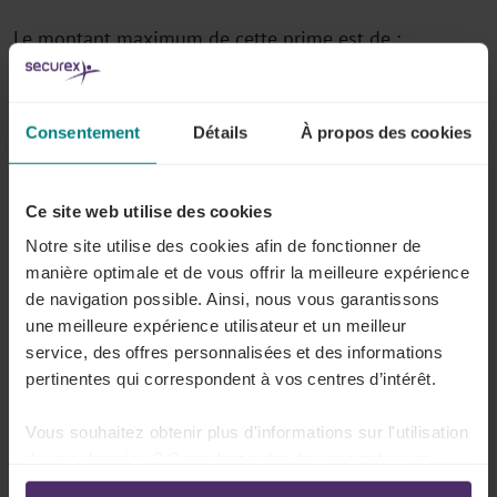
Le montant maximum de cette prime est de :
500 euros dans les entreprises qui réalisent des
bénéfices élevés
Consentement
Détails
À propos des cookies
750 euros dans les entreprises qui réalisent des
bénéfices exceptionnellement élevés
Ce site web utilise des cookies
Notre site utilise des cookies afin de fonctionner de
manière optimale et de vous offrir la meilleure expérience
Il vous faudra attendre encore un peu avant de
de navigation possible. Ainsi, nous vous garantissons
pouvoir octroyer cette prime à vos travailleurs.
une meilleure expérience utilisateur et un meilleur
Ces mesures doivent d'abord être fixées dans
service, des offres personnalisées et des informations
une loi. En outre, cette prime sera d’abord
pertinentes qui correspondent à vos centres d’intérêt.
négociée au niveau sectoriel.
Vous souhaitez obtenir plus d'informations sur l'utilisation
de vos données ? Consultez notre documentation en
ligne: