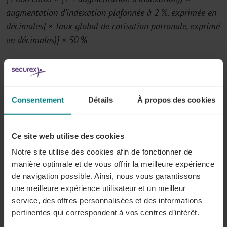
augmentation d’indexation plafonnée à 2 %, exprimée en
décimales] × Taux global de cotisation patronale, exprimé
en décimales)] × 50 %
Exemple
Dans le secteur X, les salaires sont indexés de 2 % en
Consentement
Détails
À propos des cookies
juin
2026
et la cotisation de base est de 25 %. Un
travailleur travaille à temps plein et perçoit un salaire
de 6 000 euros. Après l'indexation plafonnée, il
Ce site web utilise des cookies
perçoit donc un salaire de 6 080 euros. La cotisation
Notre site utilise des cookies afin de fonctionner de
de modération salariale temporaire se présente alors
manière optimale et de vous offrir la meilleure expérience
comme suit :
de navigation possible. Ainsi, nous vous garantissons
une meilleure expérience utilisateur et un meilleur
[(6 080 – 4 000 * 1,02 * 1) * 0,02] + [(6 080 – 4 000 *
service, des offres personnalisées et des informations
1,02 * 1) * 0,02 * 0,25] / 2
pertinentes qui correspondent à vos centres d’intérêt.
(6 080 – 4 080) * 2 % + [(6 080 – 4 080) * 2 % * 25 %] /