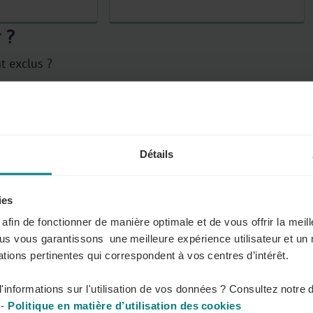
 ?
t exclus ?
et pénurie
Détails
rmes de CPE ?
ies
es : un contrat de travail ordinaire, un contrat combiné
s afin de fonctionner de manière optimale et de vous offrir la mei
age. Plus aucune convention de premier emploi
ous vous garantissons une meilleure expérience utilisateur et un 
tions pertinentes qui correspondent à vos centres d’intérêt.
t de travail ou d'apprentissage. Le contrat est
r emploi lorsque ceci est correctement renseigné
'informations sur l'utilisation de vos données ? Consultez notre 
-
Politique en matière d’utilisation des cookies