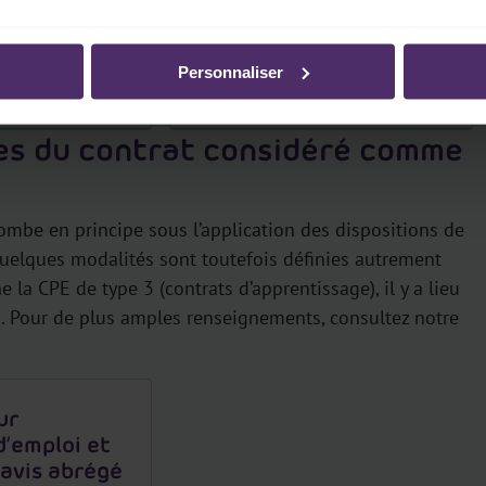
e 2
CPE de type 3
Personnaliser
Lire plus
ues du contrat considéré comme
ombe en principe sous l’application des dispositions de
. Quelques modalités sont toutefois définies autrement
 la CPE de type 3 (contrats d’apprentissage), il y a lieu
s. Pour de plus amples renseignements, consultez notre
ur
’emploi et
éavis abrégé