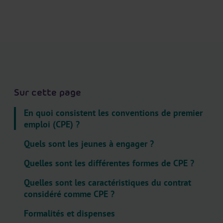
.
H
e
a
d
e
r
.
Sur cette page
L
En quoi consistent les conventions de premier
a
emploi (CPE) ?
n
g
Quels sont les jeunes à engager ?
u
Quelles sont les différentes formes de CPE ?
a
g
Quelles sont les caractéristiques du contrat
e
considéré comme CPE ?
S
Formalités et dispenses
e