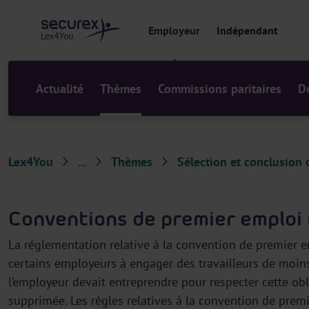
a
u
Employeur
Indépendant
c
o
n
t
Actualité
Thèmes
Commissions paritaires
D
e
n
u
Lex4You
...
Thèmes
Sélection et conclusion d
E
m
Conventions de premier emploi 
p
l
La réglementation relative à la convention de premier e
o
certains employeurs à engager des travailleurs de moin
y
l’employeur devait entreprendre pour respecter cette obli
e
supprimée. Les règles relatives à la convention de premi
u