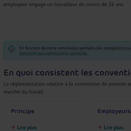
employeur engage un travailleur de moins de 26 ans.
r
En fonction de votre commission paritaire, des dérogations son
consacrée aux commissions paritaires
.
En quoi consistent les conventi
La réglementation relative à la convention de premier em
marché du travail.
Principe
Employeurs
Lire plus
Lire plus