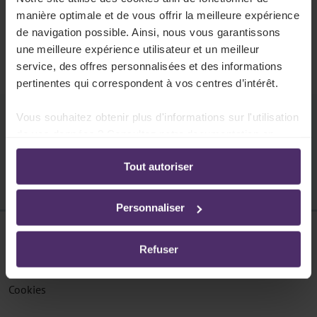
404
manière optimale et de vous offrir la meilleure expérience
La page n'existe pas
de navigation possible. Ainsi, nous vous garantissons
une meilleure expérience utilisateur et un meilleur
Cette page ne peut pas être trouvée.
service, des offres personnalisées et des informations
pertinentes qui correspondent à vos centres d’intérêt.
Vous souhaitez obtenir plus d'informations sur l'utilisation
Pouvons-nous vous aider ?
de vos données ? Consultez notre documentation en
ligne:
Tout autoriser
Politique de confidentialité
-
Politique en matière
d’utilisation des cookies
Personnaliser
Disclaimer
Refuser
Protection des données
Cookies