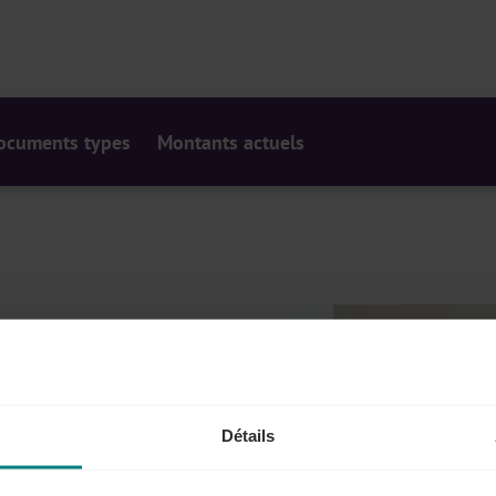
ocuments types
Montants actuels
Détails