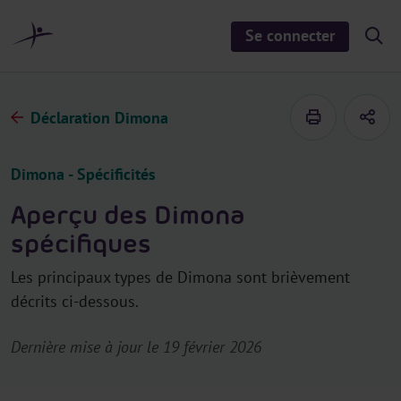
a
u
Se connecter
S
c
h
o
o
n
w
/
t
h
Déclaration Dimona
e
i
d
n
e
u
s
Dimona - Spécificités
e
a
r
Aperçu des Dimona
c
h
spécifiques
Les principaux types de Dimona sont brièvement
décrits ci-dessous.
Dernière mise à jour le 19 février 2026