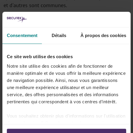
et d'autres sont communes.
Contrairement aux travailleurs occasionnels dans
l'horeca et dans les secteurs de l'agriculture et de
l'horticulture, il n'y a pas de calcul spécifique sur des
Consentement
Détails
À propos des cookies
forfaits pour les entreprises de pompes funèbres. Les
cotisations sont calculées sur les rémunérations
Ce site web utilise des cookies
ordinaires.
Notre site utilise des cookies afin de fonctionner de
La Dimona EXT doit également être utilisée pour
manière optimale et de vous offrir la meilleure expérience
l'
étudiant-travailleur occasionnel
pour qui
la
de navigation possible. Ainsi, nous vous garantissons
cotisation de solidarité n'est pas appliquée
, engagé
une meilleure expérience utilisateur et un meilleur
dans le secteur de l'agriculture (CP 144), de
service, des offres personnalisées et des informations
pertinentes qui correspondent à vos centres d’intérêt.
l'horticulture (CP 145), de l'Horeca (CP 302), des
pompes funèbres (CP 320) ou de l'intérim (CP 322);
Vous souhaitez obtenir plus d'informations sur l'utilisation
de vos données ? Consultez notre documentation en
Horeca
ligne: