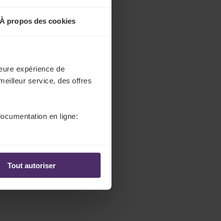
l
e
À propos des cookies
c
t
o
r
lleure expérience de
.
meilleur service, des offres
T
i
t
documentation en ligne:
l
e
Tout autoriser