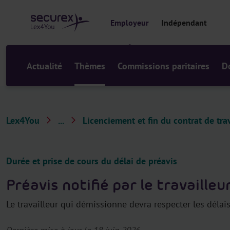
a
u
Employeur
Indépendant
c
o
n
t
Actualité
Thèmes
Commissions paritaires
D
e
n
u
Lex4You
...
Licenciement et fin du contrat de trav
T
h
è
Durée et prise de cours du délai de préavis
m
Préavis notifié par le travailleu
e
s
Le travailleur qui démissionne devra respecter les délais