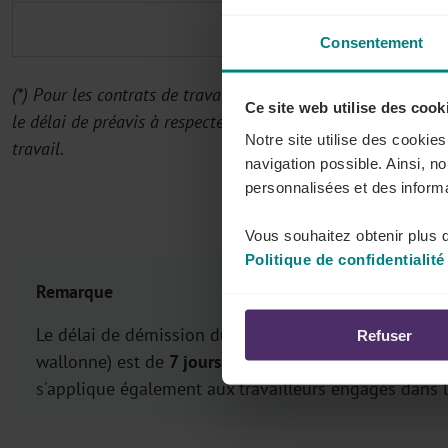
Consentement
(*) Pour les contrats de travail dont l'exécution, telle que c
Ce site web utilise des cook
le délai de préavis à respecter par le travailleur est limit
Notre site utilise des cookie
travail.
navigation possible. Ainsi, n
personnalisées et des informa
Vous souhaitez obtenir plus d
Politique de confidentialité
Remarque
Le délai de démission du travailleur
sous contrat AP
Refuser
wallonne) est de
7 jours
(article 37/5 de la loi du 3 
s'applique également aux travailleurs engagés dans l