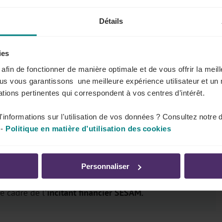
8 ans et plus
13 semaines
Détails
onvenue entre les parties,
débute à partir du 1er août 2026
,
ies
é à une semaine pendant les six premiers mois du contrat de
s afin de fonctionner de manière optimale et de vous offrir la mei
ous vous garantissons une meilleure expérience utilisateur et un 
tions pertinentes qui correspondent à vos centres d’intérêt.
'informations sur l'utilisation de vos données ? Consultez notre 
-
Politique en matière d’utilisation des cookies
E
("Aides à la Promotion de l'Emploi" en Région
Personnaliser
juillet 1978). Ce même délai de préavis de 7 jours
e cadre de l
'incitant financier SESAM.