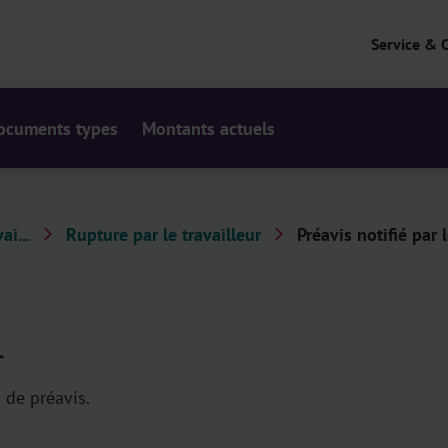
Service & 
ocuments types
Montants actuels
ai...
Rupture par le travailleur
Préavis notifié par l
r
 de préavis.