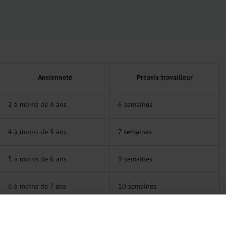
Ancienneté
Préavis travailleur
2 à moins de 4 ans
6 semaines
4 à moins de 5 ans
7 semaines
5 à moins de 6 ans
9 semaines
6 à moins de 7 ans
10 semaines
7 à moins de 8 ans
12 semaines