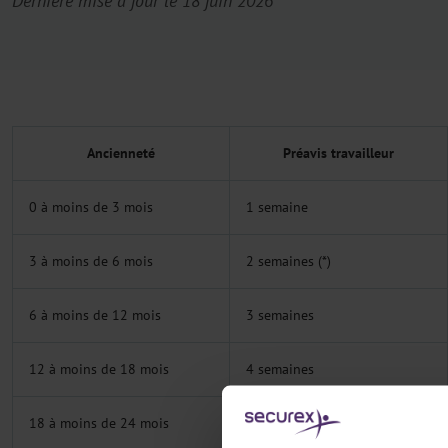
Dernière mise à jour le 18 juin 2026
Ancienneté
Préavis travailleur
0 à moins de 3 mois
1 semaine
3 à moins de 6 mois
2 semaines (*)
6 à moins de 12 mois
3 semaines
12 à moins de 18 mois
4 semaines
18 à moins de 24 mois
5 semaines