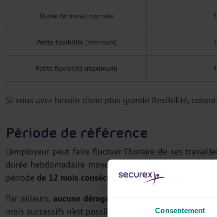
Durée de travail normale
3
Petite flexibilité (minimum)
3
Petite flexibilité (maximum)
4
Si vous avez besoin d’une plus grande flexibilité, consul
Période de référence
L’employeur peut faire fluctuer l’horaire de ses travaill
durée hebdomadaire moyenne de travail applicable dan
période
de 12 mois consécutifs.
C’est ce qu’on appelle la
Par ailleurs,
aucune dérogation
à la période de référen
mois successifs n’est possible.
Consentement