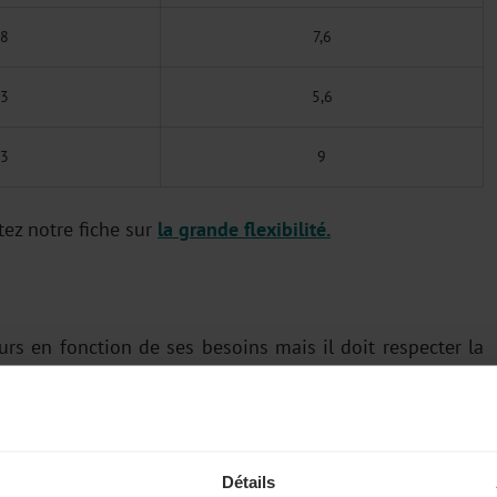
8
7,6
3
5,6
3
9
tez notre fiche sur
la grande flexibilité.
eurs en fonction de ses besoins mais il doit respecter la
s l’entreprise sur une
base annuelle
ou sur une autre
période de référence.
ce d’une année civile ou à une autre période de douze
Détails