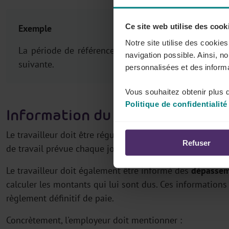
Ce site web utilise des cook
Exemple
Notre site utilise des cookie
er
La période de référence peut courir du 1
janvier 
navigation possible. Ainsi, n
suivante.
personnalisées et des informa
Vous souhaitez obtenir plus d
Politique de confidentialité
Information du travailleur sur l
Le travailleur doit être régulièrement averti de
l'état de
Refuser
de travail prévue chaque jour et chaque semaine.
Le travailleur doit également être informé des
dépasseme
calculer les montants qui lui sont dus. Ces informatio
règlement définitif de paie.
Concrètement, l'employeur doit mentionner :