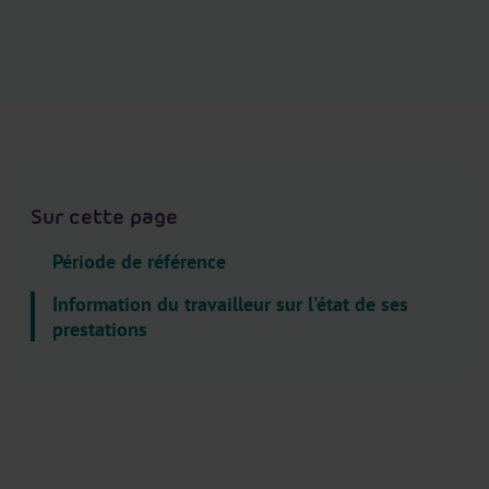
.
H
e
a
d
e
r
.
Sur cette page
L
a
Période de référence
n
Information du travailleur sur l'état de ses
g
prestations
u
a
g
e
S
e