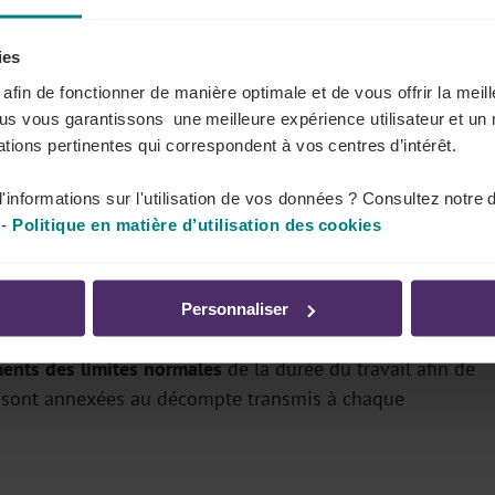
ies
s afin de fonctionner de manière optimale et de vous offrir la mei
er
au 31 décembre ou du 1
juin au 31 mai de l’année
ous vous garantissons une meilleure expérience utilisateur et un 
tions pertinentes qui correspondent à vos centres d’intérêt.
'informations sur l'utilisation de vos données ? Consultez notre 
-
Politique en matière d’utilisation des cookies
'état de ses prestations
 ses prestations
afin de s'assurer du respect de la durée
Personnaliser
nts des limites normales
de la durée du travail afin de
ns sont annexées au décompte transmis à chaque