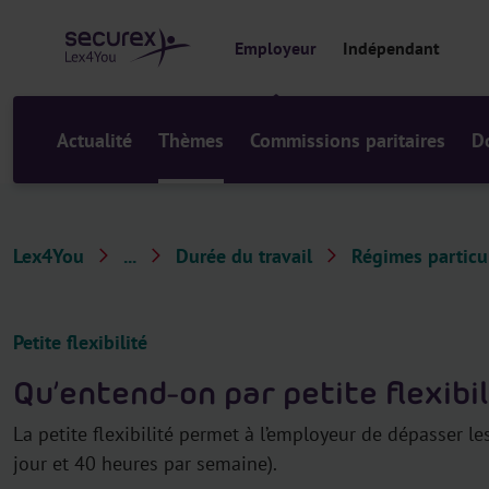
a
u
Employeur
Indépendant
c
o
n
t
Actualité
Thèmes
Commissions paritaires
D
e
n
u
Lex4You
...
Durée du travail
Régimes particu
T
h
è
Petite flexibilité
m
Qu’entend-on par petite flexibil
e
s
La petite flexibilité permet à l’employeur de dépasser le
jour et 40 heures par semaine).