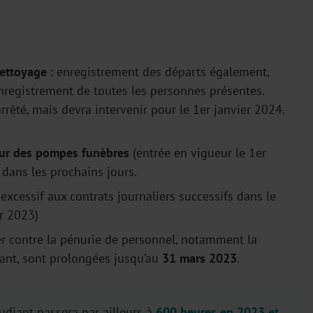
nettoyage
: enregistrement des départs également,
nregistrement de toutes les personnes présentes.
rrêté, mais devra intervenir pour le 1er janvier 2024.
eur des pompes funèbres
(entrée en vigueur le 1er
e dans les prochains jours.
excessif aux contrats journaliers successifs dans le
er 2023)
er contre la pénurie de personnel, notamment la
iant, sont prolongées jusqu’au
31 mars 2023
.
diant passera par ailleurs à
600 heures en 2023 et