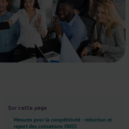
.
H
e
a
d
e
r
.
L
a
n
g
u
a
g
Sur cette page
e
S
Mesures pour la compétitivité : réduction et
e
report des cotisations ONSS