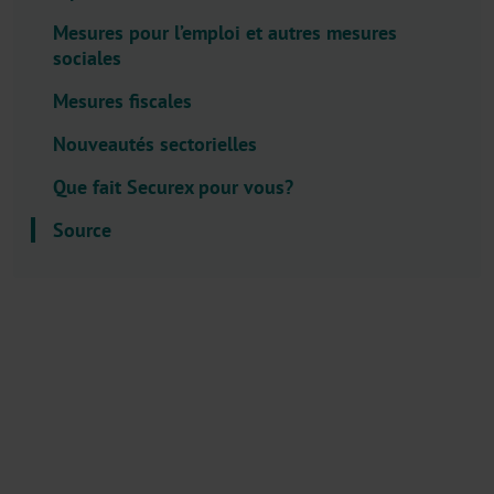
l
Mesures pour l’emploi et autres mesures
e
sociales
c
t
Mesures fiscales
o
Nouveautés sectorielles
r
.
Que fait Securex pour vous?
T
Source
i
t
l
e