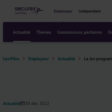
a
u
Employeur
Indépendant
c
o
n
t
Actualité
Thèmes
Commissions paritaires
D
e
n
u
Lex4You
Employeur
Actualité
La loi-progra
Actualité
30 déc 2022