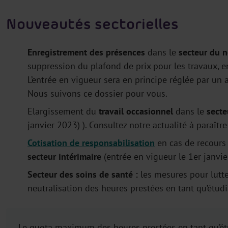
Nouveautés sectorielles
Enregistrement des présences
dans le
secteur du 
suppression du plafond de prix pour les travaux, e
L’entrée en vigueur sera en principe réglée par un a
Nous suivons ce dossier pour vous.
Elargissement du
travail occasionnel
dans le
sect
janvier 2023) ). Consultez notre actualité à paraîtr
Cotisation de responsabilisation
en cas de recours 
secteur intérimaire
(entrée en vigueur le 1er janvi
Secteur des soins de santé :
les mesures pour lutt
neutralisation des heures prestées en tant qu’étud
Le quota maximum des heures prestées en tant qu’étu