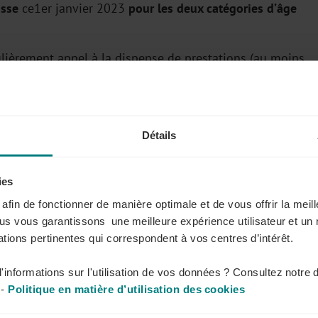
usse
ce1er janvier 2023
pour les deux catégories d’âge
lièrement appel à la dispense de prestations (au moins
.
sur cette cotisation.
Détails
 complément d’entreprise
sont augmentés pour
ies
our les travailleurs déjà présents dans le système.
s afin de fonctionner de manière optimale et de vous offrir la mei
ous vous garantissons une meilleure expérience utilisateur et un 
té de reclassement
tions pertinentes qui correspondent à vos centres d’intérêt.
uvent bénéficier, à certaines conditions, d’une
ction de leur âge.
'informations sur l'utilisation de vos données ? Consultez notre 
-
Politique en matière d’utilisation des cookies
montant de l’indemnité de préavis, l’employeur peut