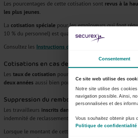
Les pourcentages de cette cotisation sont
revus à la ha
les plus jeunes
.
La
cotisation spéciale
pour les employeurs qui font régu
10 % du personnel) est quant à elle
augmentée de 25 %
Consultez les
Instructions de l’ONSS
pour en savoir plus 
Consentement
Cotisations en cas de RCC
Les
taux de cotisation
pour le recours au chômage avec
Ce site web utilise des cook
deux années
aussi bien pour les nouvelles entrées que p
Notre site utilise des cookie
navigation possible. Ainsi, n
Suppression du remboursement de l’indemni
personnalisées et des informa
Les travailleurs
inscrits dans une cellule pour l’emploi
pe
indemnité de reclassement dont le montant varie en fon
Vous souhaitez obtenir plus d
Politique de confidentialité
Lorsque le montant de cette indemnité est supérieur au 