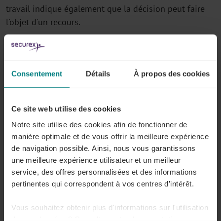
travail indique également que la décision peut faire
l'objet d'un recours.
Dans la constatation, le médecin du travail doit
indiquer si le travailleur a demandé à
entamer
un
trajet de réintégration
. Si votre travailleur a introduit
Consentement
Détails
À propos des cookies
une telle demande, le trajet de réintégration doit
d'abord être achevé.
Ce site web utilise des cookies
Notre site utilise des cookies afin de fonctionner de
Votre travailleur n'a pas demandé de
manière optimale et de vous offrir la meilleure expérience
commencer un trajet de réintégration pendant
de navigation possible. Ainsi, nous vous garantissons
la procédure ? Il peut alors encore en faire la
une meilleure expérience utilisateur et un meilleur
demande au plus tard sept jours civils après
service, des offres personnalisées et des informations
avoir reçu la décision.
pertinentes qui correspondent à vos centres d’intérêt.
Vous souhaitez obtenir plus d'informations sur l'utilisation
Si le médecin du travail constate l'incapacité
de vos données ? Consultez notre documentation en