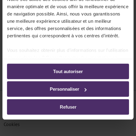
404
manière optimale et de vous offrir la meilleure expérience
La page n'existe pas
de navigation possible. Ainsi, nous vous garantissons
une meilleure expérience utilisateur et un meilleur
Cette page ne peut pas être trouvée.
service, des offres personnalisées et des informations
pertinentes qui correspondent à vos centres d’intérêt.
Vous souhaitez obtenir plus d'informations sur l'utilisation
Pouvons-nous vous aider ?
de vos données ? Consultez notre documentation en
ligne:
Tout autoriser
Politique de confidentialité
-
Politique en matière
d’utilisation des cookies
Personnaliser
Disclaimer
Refuser
Protection des données
Cookies