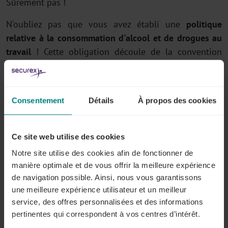
Sûrement pas !
N'oubliez pas que vous avez établi une
politique
relative à la consommation d'alcool et de drogues au
travail
! Cette obligation découle de la convention
collective de travail n° 100, conclue par les
partenaires sociaux au sein du Conseil National du
Travail.
Consentement
Détails
À propos des cookies
Et si mon travailleur cause un dommage à autrui suite à
la fête ou commet une infraction au Code de la route ?
Ce site web utilise des cookies
Votre responsabilité pourrait être engagée. En effet,
Notre site utilise des cookies afin de fonctionner de
vous êtes
civilement responsable
de l'ensemble des
manière optimale et de vous offrir la meilleure expérience
dommages causés à des tiers par le fait de votre
de navigation possible. Ainsi, nous vous garantissons
une meilleure expérience utilisateur et un meilleur
travailleur
au cours de l’exercice du contrat de travail
.
service, des offres personnalisées et des informations
Cette expression est interprétée de manière très large.
pertinentes qui correspondent à vos centres d’intérêt.
Après avoir indemnisé la victime, vous pouvez