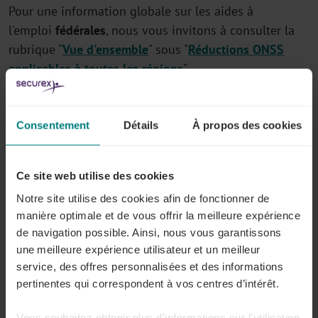
Pour une information globale sur les aides à
l'emploi
fédérales
, nous vous invitons à consulter la
rubrique "
Vue d'ensemble
" sous "
Réductions ONSS
applicables à toutes les régions
".
Consentement
Détails
À propos des cookies
Tous les articles sur Règles générales en
Ce site web utilise des cookies
matière de réductions ONSS
Notre site utilise des cookies afin de fonctionner de
manière optimale et de vous offrir la meilleure expérience
de navigation possible. Ainsi, nous vous garantissons
une meilleure expérience utilisateur et un meilleur
Réductions groupe-cible et régionalisation
service, des offres personnalisées et des informations
pertinentes qui correspondent à vos centres d’intérêt.
Vous souhaitez obtenir plus d'informations sur l'utilisation