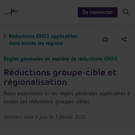
a
u
Se connecter
S
c
h
o
o
n
w
/
t
Réductions ONSS applicables
h
e
i
dans toutes les régions
d
n
e
u
s
Règles générales en matière de réductions ONSS
e
a
r
Réductions groupe-cible et
c
h
régionalisation
Nous examinons ici les règles générales applicables à
toutes ces réductions groupes-cibles.
Dernière mise à jour le 3 février 2026