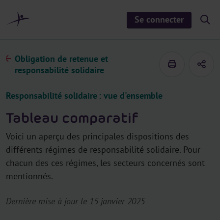
a
u
Se connecter
S
c
h
o
o
n
w
/
t
Obligation de retenue et
h
e
i
responsabilité solidaire
d
n
e
u
s
Responsabilité solidaire : vue d'ensemble
e
a
r
Tableau comparatif
c
h
Voici un aperçu des principales dispositions des
différents régimes de responsabilité solidaire. Pour
chacun des ces régimes, les secteurs concernés sont
mentionnés.
Dernière mise à jour le 15 janvier 2025