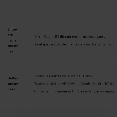
Entre-
pre-
1ière étape : RS
directe
entre cocontractants
neurs
2e étape : en cas de chaîne de sous-traitants : RS d
concer-
nés
Toutes les dettes vis-à-vis de l'ONSS
Dettes
Toutes les dettes vis-à-vis du fonds de sécurité d'exi
concer-
nées
Prime de fin d'année et timbres intempéries imposé