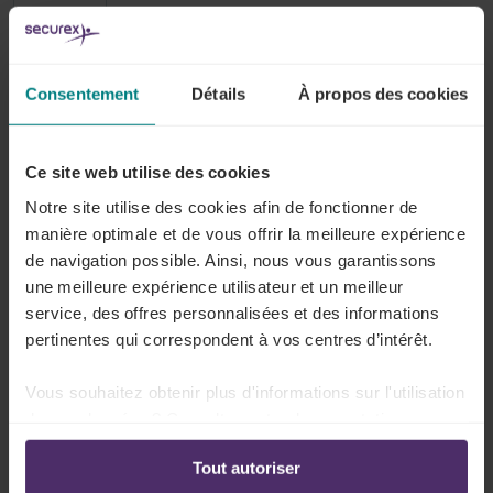
Au
prix total (hors TVA)
des travaux concédés à l'en
Limites
à la RS
OU à
65 % de ce prix
, lorsque la responsabilité so
Consentement
Détails
À propos des cookies
Com-
Ce site web utilise des cookies
ment
En
retenant et versant à l'administration 35 %
du monta
Notre site utilise des cookies afin de fonctionner de
y échap-
manière optimale et de vous offrir la meilleure expérience
per ?
de navigation possible. Ainsi, nous vous garantissons
une meilleure expérience utilisateur et un meilleur
Sanc-
service, des offres personnalisées et des informations
tions
pertinentes qui correspondent à vos centres d’intérêt.
en cas
Versement à l'ONSS des montants réclamés + majorati
de non-
Vous souhaitez obtenir plus d'informations sur l'utilisation
respect
de la RS
de vos données ? Consultez notre documentation en
ligne:
Tout autoriser
Politique de confidentialité
-
Politique en matière
Réfé-