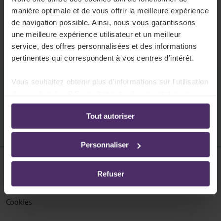
404
manière optimale et de vous offrir la meilleure expérience
La page n'existe pas
de navigation possible. Ainsi, nous vous garantissons
une meilleure expérience utilisateur et un meilleur
Cette page ne peut pas être trouvée.
service, des offres personnalisées et des informations
pertinentes qui correspondent à vos centres d’intérêt.
Vous souhaitez obtenir plus d'informations sur l'utilisation
Pouvons-nous vous aider ?
de vos données ? Consultez notre documentation en
ligne:
Tout autoriser
Politique de confidentialité
-
Politique en matière
d’utilisation des cookies
Personnaliser
Disclaimer
Refuser
Protection des données
Cookies