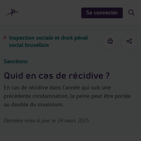
a
u
Se connecter
S
c
h
o
o
n
w
/
t
Inspection sociale et droit pénal
h
e
i
social bruxellois
d
n
e
u
s
Sanctions
e
a
r
Quid en cas de récidive ?
c
h
En cas de récidive dans l'année qui suit une
précédente condamnation, la peine peut être portée
au double du maximum.
Dernière mise à jour le 24 mars 2025