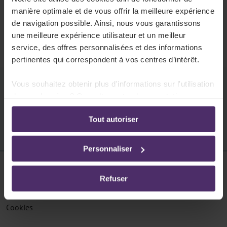
404
manière optimale et de vous offrir la meilleure expérience
La page n'existe pas
de navigation possible. Ainsi, nous vous garantissons
une meilleure expérience utilisateur et un meilleur
Cette page ne peut pas être trouvée.
service, des offres personnalisées et des informations
pertinentes qui correspondent à vos centres d’intérêt.
Vous souhaitez obtenir plus d'informations sur l'utilisation
Pouvons-nous vous aider ?
de vos données ? Consultez notre documentation en
ligne:
Tout autoriser
Politique de confidentialité
-
Politique en matière
d’utilisation des cookies
Personnaliser
Disclaimer
Refuser
Protection des données
Cookies