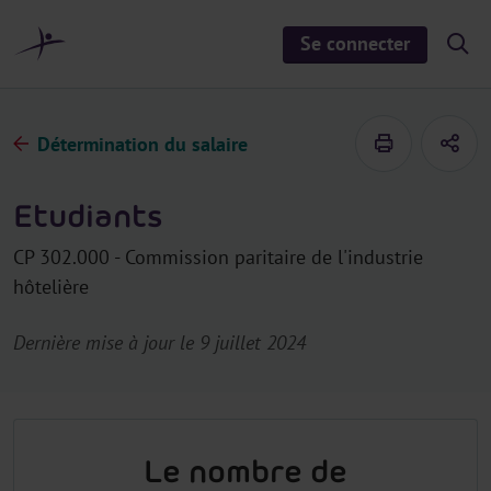
a
u
Se connecter
S
c
h
o
o
n
w
/
t
h
Détermination du salaire
e
i
d
n
e
u
s
Etudiants
e
a
r
CP 302.000 - Commission paritaire de l'industrie
c
h
hôtelière
Dernière mise à jour le 9 juillet 2024
Le nombre de