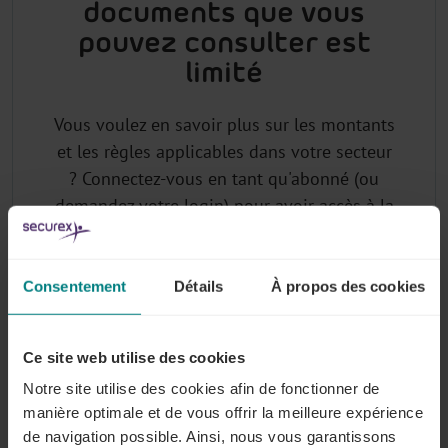
documents que vous
pouvez consulter est
limité
Vous voulez en savoir plus sur les montants
et les règles applicables dans votre secteur
? Connectez-vous en tant qu'abonné (ou
demandez votre login) pour avoir accès à la
base de données juridiques sectorielle de
Lex4You.
Consentement
Détails
À propos des cookies
Pourquoi vous abonner à Lex4You
Ce site web utilise des cookies
Commissions Paritaires ?
Notre site utilise des cookies afin de fonctionner de
manière optimale et de vous offrir la meilleure expérience
Vous avez accès aux
montants actuels
des
de navigation possible. Ainsi, nous vous garantissons