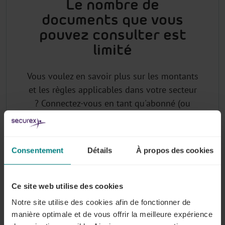
Le nombre de
documents que vous
pouvez consulter est
limité
Vous voulez en savoir plus sur les montants
et les règles applicables dans votre secteur
? Connectez-vous en tant qu'abonné (ou
demandez votre login) pour avoir accès à la
base de données juridiques sectorielle de
Lex4You.
Consentement
Détails
À propos des cookies
Ce site web utilise des cookies
Pourquoi vous abonner à Lex4You
Notre site utilise des cookies afin de fonctionner de
Commissions Paritaires ?
manière optimale et de vous offrir la meilleure expérience