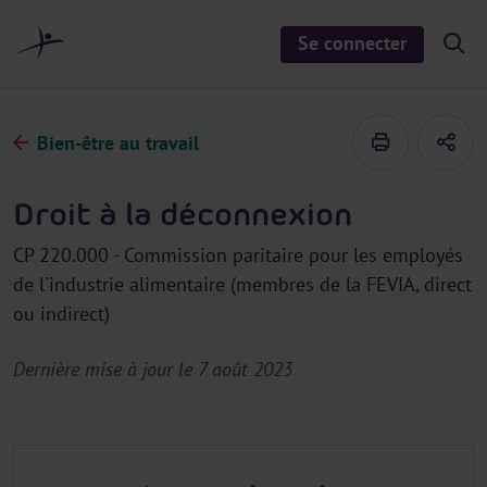
a
u
Se connecter
S
c
h
o
o
n
w
/
t
h
Bien-être au travail
e
i
d
n
e
u
s
Droit à la déconnexion
e
a
r
CP 220.000 - Commission paritaire pour les employés
c
h
de l'industrie alimentaire (membres de la FEVIA, direct
ou indirect)
Dernière mise à jour le 7 août 2023