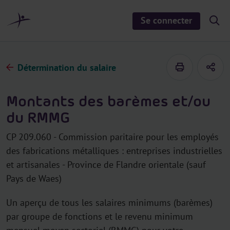
a
u
Se connecter
S
c
h
o
o
n
w
/
t
h
Détermination du salaire
e
i
d
n
e
u
s
Montants des barèmes et/ou
e
a
du RMMG
r
c
h
CP 209.060 - Commission paritaire pour les employés
des fabrications métalliques : entreprises industrielles
et artisanales - Province de Flandre orientale (sauf
Pays de Waes)
Un aperçu de tous les salaires minimums (barèmes)
par groupe de fonctions et le revenu minimum