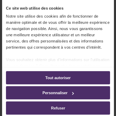
demandez votre login) pour avoir accès à la
base de données juridiques sectorielle de
Ce site web utilise des cookies
Lex4You.
Notre site utilise des cookies afin de fonctionner de
manière optimale et de vous offrir la meilleure expérience
de navigation possible. Ainsi, nous vous garantissons
une meilleure expérience utilisateur et un meilleur
Pourquoi vous abonner à Lex4You
service, des offres personnalisées et des informations
Commissions Paritaires ?
pertinentes qui correspondent à vos centres d’intérêt.
Vous avez accès aux
montants actuels
des
Vous souhaitez obtenir plus d'informations sur l'utilisation
barèmes, primes et indemnités
de vos données ? Consultez notre documentation en
ligne:
Tout autoriser
Politique de confidentialité
-
Politique en matière
Vous ne manquez aucune
nouvelle CCT
de votre
d’utilisation des cookies
secteur
Personnaliser
Vous pouvez consulter les
analyses et résumés
de
Refuser
nos spécialistes des secteurs Securex