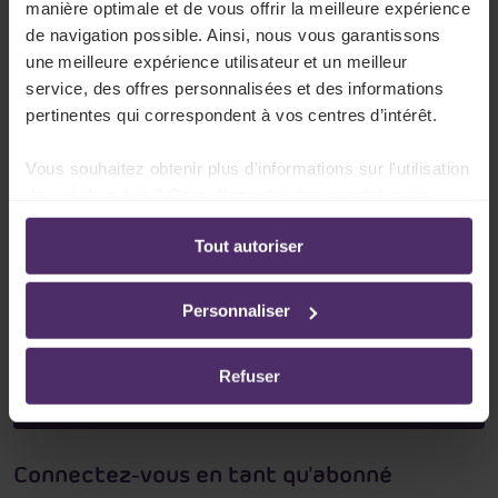
manière optimale et de vous offrir la meilleure expérience
Commissions Paritaires ?
de navigation possible. Ainsi, nous vous garantissons
une meilleure expérience utilisateur et un meilleur
Vous avez accès aux
montants actuels
des
service, des offres personnalisées et des informations
barèmes, primes et indemnités
pertinentes qui correspondent à vos centres d’intérêt.
Vous souhaitez obtenir plus d'informations sur l'utilisation
Vous ne manquez aucune
nouvelle CCT
de votre
de vos données ? Consultez notre documentation en
secteur
ligne:
Tout autoriser
Politique de confidentialité
-
Politique en matière
d’utilisation des cookies
Vous pouvez consulter les
analyses et résumés
de
Personnaliser
nos spécialistes des secteurs Securex
Refuser
Demander un login
Connectez-vous en tant qu'abonné