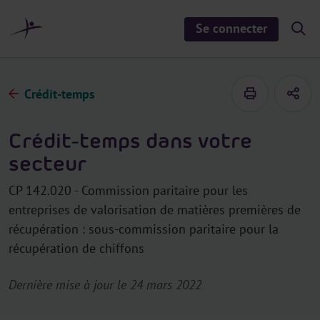
a
u
Se connecter
S
c
h
o
o
n
w
/
t
h
Crédit-temps
e
i
d
n
e
u
s
Crédit-temps dans votre
e
a
secteur
r
c
h
CP 142.020 - Commission paritaire pour les
entreprises de valorisation de matières premières de
récupération : sous-commission paritaire pour la
récupération de chiffons
Dernière mise à jour le 24 mars 2022