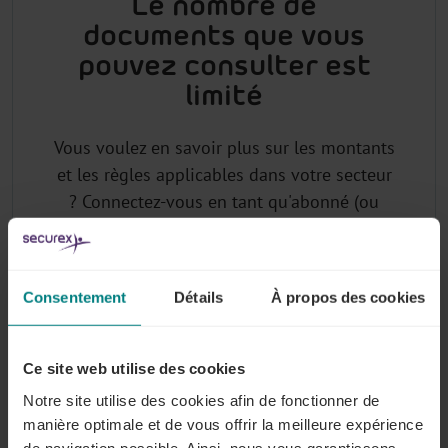
Le nombre de
documents que vous
pouvez consulter est
limité
Vous voulez en savoir plus sur les montants
et les règles applicables dans votre secteur
? Connectez-vous en tant qu'abonné (ou
demandez votre login) pour avoir accès à la
base de données juridiques sectorielle de
Lex4You.
Consentement
Détails
À propos des cookies
Ce site web utilise des cookies
Pourquoi vous abonner à Lex4You
Commissions Paritaires ?
Notre site utilise des cookies afin de fonctionner de
manière optimale et de vous offrir la meilleure expérience
de navigation possible. Ainsi, nous vous garantissons