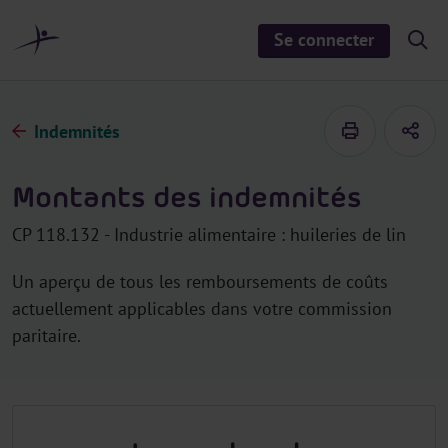
a
u
Se connecter
S
c
h
o
o
n
w
/
t
h
Indemnités
e
i
d
n
e
u
s
Montants des indemnités
e
a
r
CP 118.132 - Industrie alimentaire : huileries de lin
c
h
Un aperçu de tous les remboursements de coûts
actuellement applicables dans votre commission
paritaire.