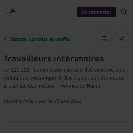
a
u
Se connecter
S
c
h
o
o
n
w
/
t
h
Statuts, contrats et profils
e
i
d
n
e
u
s
Travailleurs intérimaires
e
a
r
CP 111.211 - Commission paritaire des constructions
c
h
métallique, mécanique et électrique : transformation
artisanale des métaux - Province de Namur
Dernière mise à jour le 21 juin 2022