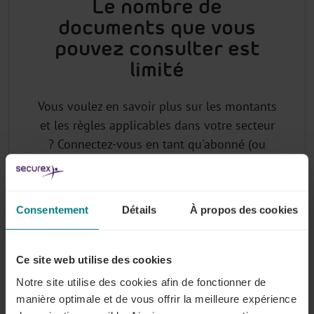
Le nombre de
documents que vous
pouvez consulter est
limité
Vous voulez en savoir plus sur les montants
et les règles applicables dans votre secteur
? Connectez-vous en tant qu'abonné (ou
demandez votre login) pour avoir accès à la
base de données juridiques sectorielle de
Lex4You.
Consentement
Détails
À propos des cookies
Ce site web utilise des cookies
Pourquoi vous abonner à Lex4You
Notre site utilise des cookies afin de fonctionner de
Commissions Paritaires ?
manière optimale et de vous offrir la meilleure expérience