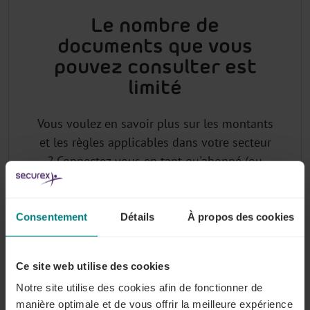
Le nombre de
documents que vous
pouvez consulter est
limité
Vous voulez en savoir plus sur les montants
et les règles applicables dans votre secteur
? Connectez-vous en tant qu'abonné (ou
demandez votre login) pour avoir accès à la
base de données juridiques sectorielle de
Lex4You.
Consentement
Détails
À propos des cookies
Ce site web utilise des cookies
Pourquoi vous abonner à Lex4You
Notre site utilise des cookies afin de fonctionner de
Commissions Paritaires ?
manière optimale et de vous offrir la meilleure expérience