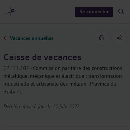
a
u
Se connecter
S
c
h
o
o
n
w
/
t
h
Vacances annuelles
e
i
d
n
e
u
s
Caisse de vacances
e
a
r
CP 111.102 - Commission paritaire des constructions
c
h
métallique, mécanique et électrique : transformation
industrielle et artisanale des métaux - Province du
Brabant
Dernière mise à jour le 20 juin 2022