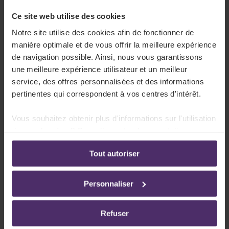
statut RSII ou RSICI pour la première année. Ils ne
Ce site web utilise des cookies
doivent pas introduire la déclaration pour le 15 juillet
2023, mais ont un délai supplémentaire jusqu’au
18
Notre site utilise des cookies afin de fonctionner de
octobre 2023
.
manière optimale et de vous offrir la meilleure expérience
de navigation possible. Ainsi, nous vous garantissons
« Attention toutefois ! Si le fisc a envoyé une
une meilleure expérience utilisateur et un meilleur
proposition de déclaration simplifiée (PDS) au
service, des offres personnalisées et des informations
contribuable, celui-ci devrait toujours faire une
pertinentes qui correspondent à vos centres d’intérêt.
demande de report individuel et motivé avant le 15
Vous souhaitez obtenir plus d'informations sur l'utilisation
juillet 2023. »
de vos données ? Consultez notre documentation en
ligne:
Vous avez des questions
Tout autoriser
Politique de confidentialité
-
Politique en matière
d’utilisation des cookies
concernant les expatriés ?
Personnaliser
N’hésitez pas à faire appel à nos consultants via
l’adresse
international.mobility@securex.eu
Refuser