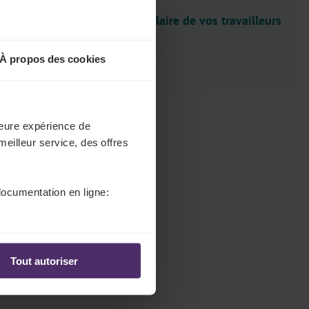
l
Devez-vous payer le salaire de vos travailleurs
e
durant leur absence ?
c
t
À propos des cookies
Source
o
r
.
lleure expérience de
T
meilleur service, des offres
i
t
l
documentation en ligne:
e
Tout autoriser