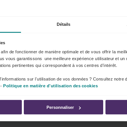
mps nécessaire
.
 accompagner
leur(s) enfant(s) mineur(s)
ou leur(s)
Détails
ies
vos travailleurs durant leur
s afin de fonctionner de manière optimale et de vous offrir la mei
ous vous garantissons une meilleure expérience utilisateur et un 
tions pertinentes qui correspondent à vos centres d’intérêt.
cette absence. Ils doivent, néanmoins,
vous prévenir
à
'informations sur l'utilisation de vos données ? Consultez notre 
-
Politique en matière d’utilisation des cookies
er
la confirmation du rendez-vous
. Cette confirmation
Personnaliser