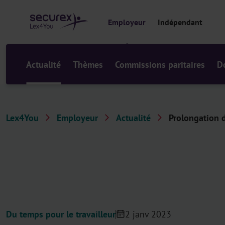
a
u
Employeur
Indépendant
c
o
n
t
Actualité
Thèmes
Commissions paritaires
D
e
n
u
Lex4You
Employeur
Actualité
Prolongation 
Du temps pour le travailleur
2 janv 2023