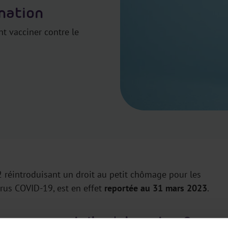
nation
nt vacciner contre le
 réintroduisant un droit au petit chômage pour les
irus COVID-19, est en effet
reportée au 31 mars 2023
.
rs peuvent-ils s'absenter ?