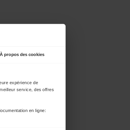
À propos des cookies
lleure expérience de
meilleur service, des offres
documentation en ligne: