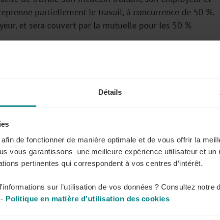
reprenne partiellement le travail, à concurrence de 50 %.
yeur, et sera couvert par la mutuelle pour les 50 %
ersonnes qui reprennent le travail
après au moins un an
Détails
nvalides’ aux yeux de l’assurance maladie-invalidité. Pour
 Thibaut dans le cadre d’une reprise de travail veut
 en incapacité de travail pendant au moins un an avant la
ies
moment.
s afin de fonctionner de manière optimale et de vous offrir la mei
ous vous garantissons une meilleure expérience utilisateur et un 
ès d’un autre employeur que l’employeur d’origine
. Pour
tions pertinentes qui correspondent à vos centres d’intérêt.
pacité auprès de son employeur d’origine A, et
B auprès duquel il n’a pas encore travaillé
. C’est
'informations sur l'utilisation de vos données ? Consultez notre 
 par cette nouvelle mesure, mais nous attendons de plus
-
Politique en matière d’utilisation des cookies