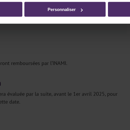
Personnaliser
ns précises d’octroi de cette prime. Nous ne pouvons
eront remboursées par l’INAMI.
n
sera évaluée par la suite, avant le 1er avril 2025, pour
ette date.