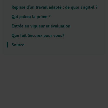
l
Reprise d’un travail adapté : de quoi s’agit-il ?
e
c
Qui paiera la prime ?
t
Entrée en vigueur et évaluation
o
r
Que fait Securex pour vous?
.
Source
T
i
t
l
e