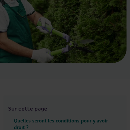
.
H
e
a
d
e
r
.
L
a
n
g
u
a
g
Sur cette page
e
S
Quelles seront les conditions pour y avoir
e
droit ?