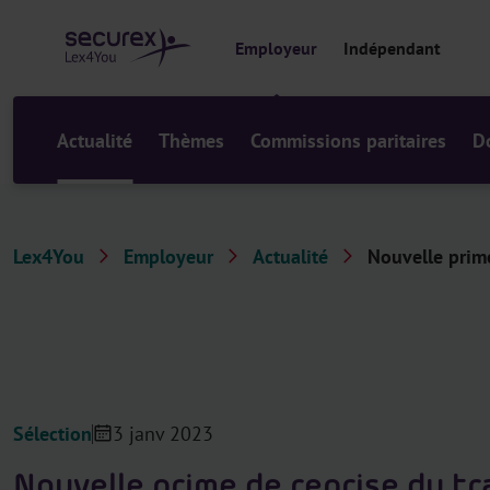
a
u
Employeur
Indépendant
c
o
n
t
Actualité
Thèmes
Commissions paritaires
D
e
n
u
Lex4You
Employeur
Actualité
Nouvelle prime
Sélection
3 janv 2023
Nouvelle prime de reprise du tr