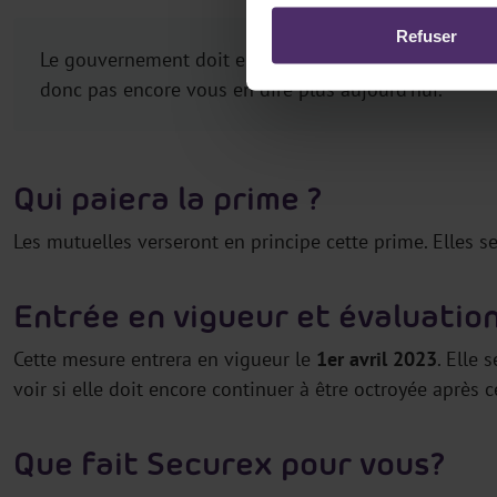
Refuser
Le gouvernement doit encore déterminer les conditio
donc pas encore vous en dire plus aujourd’hui.
Qui paiera la prime ?
Les mutuelles verseront en principe cette prime. Elles s
Entrée en vigueur et évaluatio
Cette mesure entrera en vigueur le
1er avril 2023
. Elle 
voir si elle doit encore continuer à être octroyée après c
Que fait Securex pour vous?