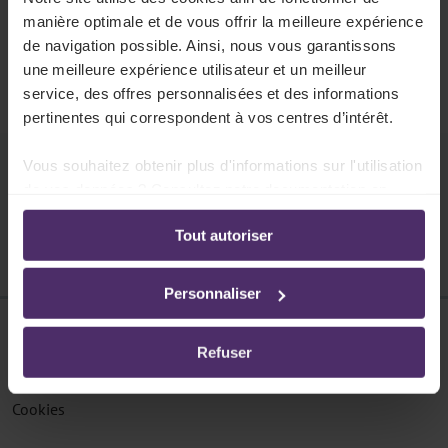
404
manière optimale et de vous offrir la meilleure expérience
La page n'existe pas
de navigation possible. Ainsi, nous vous garantissons
une meilleure expérience utilisateur et un meilleur
Cette page ne peut pas être trouvée.
service, des offres personnalisées et des informations
pertinentes qui correspondent à vos centres d’intérêt.
Vous souhaitez obtenir plus d'informations sur l'utilisation
Pouvons-nous vous aider ?
de vos données ? Consultez notre documentation en
ligne:
Tout autoriser
Politique de confidentialité
-
Politique en matière
d’utilisation des cookies
Personnaliser
Disclaimer
Refuser
Protection des données
Cookies