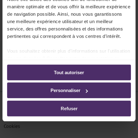
404
manière optimale et de vous offrir la meilleure expérience
La page n'existe pas
de navigation possible. Ainsi, nous vous garantissons
une meilleure expérience utilisateur et un meilleur
Cette page ne peut pas être trouvée.
service, des offres personnalisées et des informations
pertinentes qui correspondent à vos centres d’intérêt.
Vous souhaitez obtenir plus d'informations sur l'utilisation
Pouvons-nous vous aider ?
de vos données ? Consultez notre documentation en
ligne:
Tout autoriser
Politique de confidentialité
-
Politique en matière
d’utilisation des cookies
Personnaliser
Disclaimer
Refuser
Protection des données
Cookies