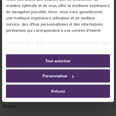
404
manière optimale et de vous offrir la meilleure expérience
La page n'existe pas
de navigation possible. Ainsi, nous vous garantissons
une meilleure expérience utilisateur et un meilleur
Cette page ne peut pas être trouvée.
service, des offres personnalisées et des informations
pertinentes qui correspondent à vos centres d’intérêt.
Vous souhaitez obtenir plus d'informations sur l'utilisation
Pouvons-nous vous aider ?
de vos données ? Consultez notre documentation en
ligne:
Tout autoriser
Politique de confidentialité
-
Politique en matière
d’utilisation des cookies
Personnaliser
Disclaimer
Refuser
Protection des données
Cookies