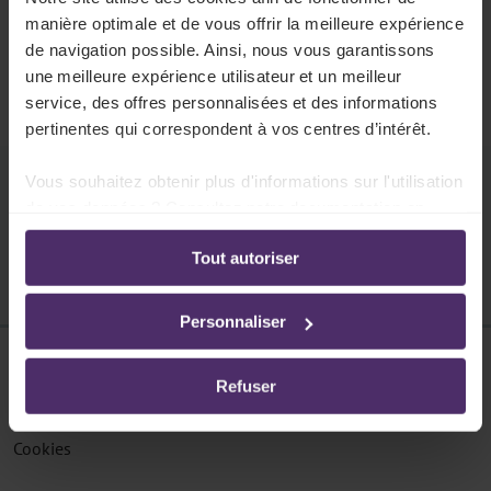
404
manière optimale et de vous offrir la meilleure expérience
La page n'existe pas
de navigation possible. Ainsi, nous vous garantissons
une meilleure expérience utilisateur et un meilleur
Cette page ne peut pas être trouvée.
service, des offres personnalisées et des informations
pertinentes qui correspondent à vos centres d’intérêt.
Vous souhaitez obtenir plus d'informations sur l'utilisation
Pouvons-nous vous aider ?
de vos données ? Consultez notre documentation en
ligne:
Tout autoriser
Politique de confidentialité
-
Politique en matière
d’utilisation des cookies
Personnaliser
Disclaimer
Refuser
Protection des données
Cookies