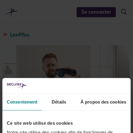
a
u
Se connecter
S
c
h
o
o
n
w
/
t
Lex4You
h
e
i
d
n
e
u
s
e
a
r
c
h
Consentement
Détails
À propos des cookies
Ce site web utilise des cookies
Notre site utilise des cookies afin de fonctionner de