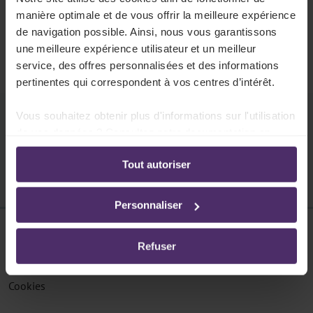
404
manière optimale et de vous offrir la meilleure expérience
La page n'existe pas
de navigation possible. Ainsi, nous vous garantissons
une meilleure expérience utilisateur et un meilleur
Cette page ne peut pas être trouvée.
service, des offres personnalisées et des informations
pertinentes qui correspondent à vos centres d’intérêt.
Vous souhaitez obtenir plus d'informations sur l'utilisation
Pouvons-nous vous aider ?
de vos données ? Consultez notre documentation en
ligne:
Tout autoriser
Politique de confidentialité
-
Politique en matière
d’utilisation des cookies
Personnaliser
Disclaimer
Refuser
Protection des données
Cookies