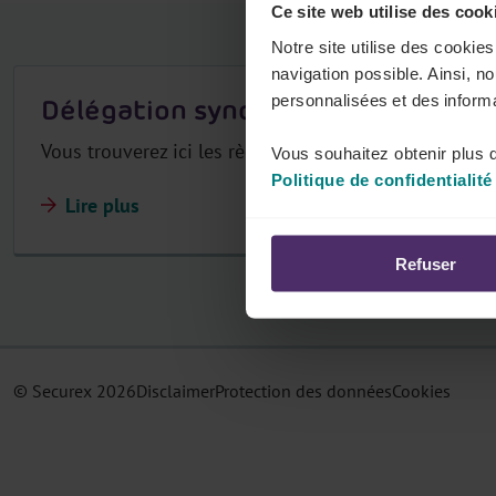
Ce site web utilise des cook
r
Notre site utilise des cookie
navigation possible. Ainsi, n
personnalisées et des informa
Délégation syndicale
Vous trouverez ici les règles sectorielles relatives à 
Vous souhaitez obtenir plus d
Politique de confidentialité
Lire plus
Refuser
© Securex
2026
Disclaimer
Protection des données
Cookies