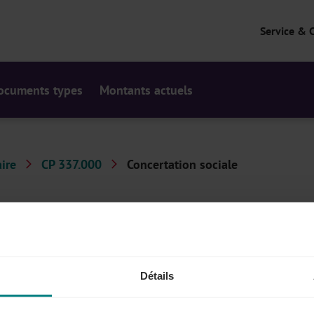
Service & 
ocuments types
Montants actuels
ire
CP 337.000
Concertation sociale
e comité d'entreprise, le CPPT, les travailleurs protégés,
Détails