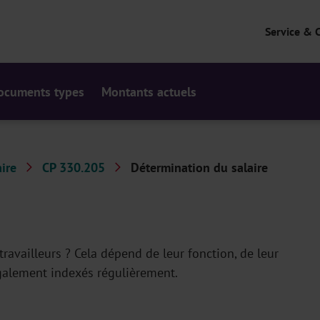
Service & 
ocuments types
Montants actuels
ire
CP 330.205
Détermination du salaire
availleurs ? Cela dépend de leur fonction, de leur
également indexés régulièrement.