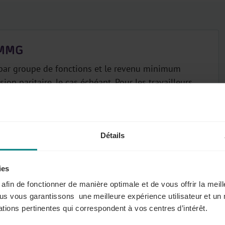
RMMG
par groupe de fonctions et le revenu minimum
 paritaire, le cas échéant. Pour les travailleurs
trouverez le pourcentage par lequel leur salaire réel
Détails
ies
s afin de fonctionner de manière optimale et de vous offrir la mei
ous vous garantissons une meilleure expérience utilisateur et un 
e selon lequel un travailleur est rémunéré. Découvrez
tions pertinentes qui correspondent à vos centres d’intérêt.
 et comment vous pouvez rattacher vos travailleurs au