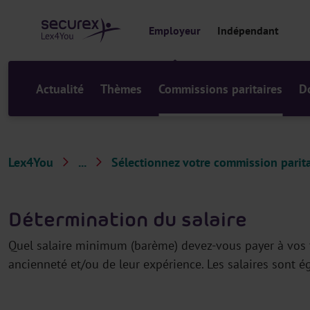
a
u
Employeur
Indépendant
c
o
n
t
Actualité
Thèmes
Commissions paritaires
D
e
n
u
Lex4You
...
Sélectionnez votre commission parita
E
m
Détermination du salaire
p
l
Quel salaire minimum (barème) devez-vous payer à vos tr
o
ancienneté et/ou de leur expérience. Les salaires sont 
y
e
u