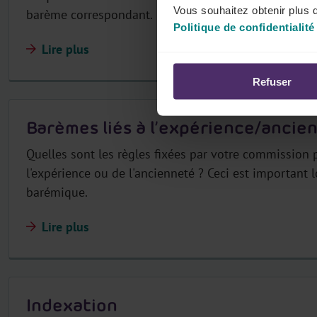
Vous souhaitez obtenir plus d
barème correspondant.
Politique de confidentialité
Lire plus
Refuser
Barèmes liés à l’expérience/ancie
Quelles sont les règles fixées par votre commission p
l'expérience ou de l'ancienneté ? Ceci est important 
barémique.
Lire plus
Indexation