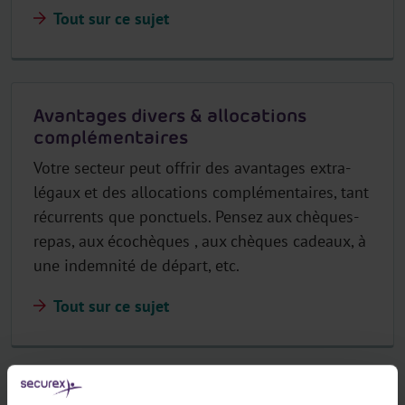
Tout sur ce sujet
Avantages divers & allocations
complémentaires
Votre secteur peut offrir des avantages extra-
légaux et des allocations complémentaires, tant
récurrents que ponctuels. Pensez aux chèques-
repas, aux écochèques , aux chèques cadeaux, à
une indemnité de départ, etc.
Tout sur ce sujet
Frais de transport