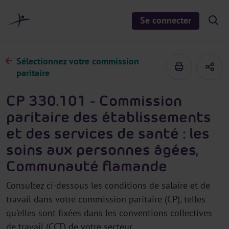
a
u
Se connecter
S
c
h
o
o
n
w
/
t
Sélectionnez votre commission
h
e
i
paritaire
d
n
e
u
s
CP 330.101 - Commission
e
a
paritaire des établissements
r
c
et des services de santé : les
h
soins aux personnes âgées,
Communauté flamande
Consultez ci-dessous les conditions de salaire et de
travail dans votre commission paritaire (CP), telles
qu'elles sont fixées dans les conventions collectives
de travail (CCT) de votre secteur.