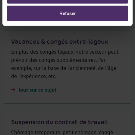
Tout sur ce sujet
Refuser
Vacances & congés extra-légaux
En plus des congés légaux, votre secteur peut
prévoir des congés supplémentaires. Par
exemple, sur la base de l'ancienneté, de l'âge,
de l'expérience, etc.
Tout sur ce sujet
Suspension du contrat de travail
Chômage temporaire, petit chômage, congé