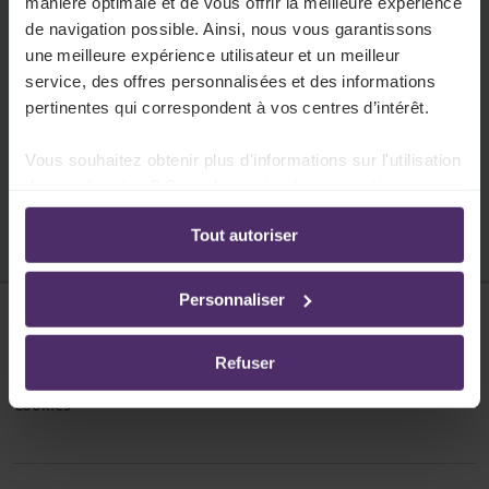
manière optimale et de vous offrir la meilleure expérience
Votre secteur accorde des congés
de navigation possible. Ainsi, nous vous garantissons
supplémentaires, en plus des congés légaux.
une meilleure expérience utilisateur et un meilleur
Découvrez de quel type de congé il s'agit et
service, des offres personnalisées et des informations
quels travailleurs y ont droit.
pertinentes qui correspondent à vos centres d’intérêt.
Lire plus
Vous souhaitez obtenir plus d'informations sur l'utilisation
de vos données ? Consultez notre documentation en
ligne:
Tout autoriser
Politique de confidentialité
-
Politique en matière
d’utilisation des cookies
Personnaliser
Disclaimer
Refuser
Protection des données
Cookies