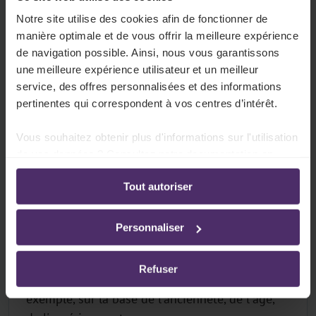
Notre site utilise des cookies afin de fonctionner de
Durée de travail
manière optimale et de vous offrir la meilleure expérience
La loi nationale sur le travail fixe des limites à
de navigation possible. Ainsi, nous vous garantissons
une meilleure expérience utilisateur et un meilleur
la durée quotidienne et hebdomadaire du
service, des offres personnalisées et des informations
travail. Votre secteur peut prévoir des
pertinentes qui correspondent à vos centres d’intérêt.
dérogations, vous donnant plus ou moins de
flexibilité.
Vous souhaitez obtenir plus d'informations sur l'utilisation
de vos données ? Consultez notre documentation en
Tout sur ce sujet
ligne:
Tout autoriser
Politique de confidentialité
-
Politique en matière
d’utilisation des cookies
Personnaliser
Vacances & congés extra-légaux
En plus des congés légaux, votre secteur peut
Refuser
prévoir des congés supplémentaires. Par
exemple, sur la base de l'ancienneté, de l'âge,