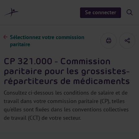
a
u
Se connecter
S
c
h
o
o
n
w
/
t
Sélectionnez votre commission
h
e
i
paritaire
d
n
e
u
s
CP 321.000 - Commission
e
a
paritaire pour les grossistes-
r
c
répartiteurs de médicaments
h
Consultez ci-dessous les conditions de salaire et de
travail dans votre commission paritaire (CP), telles
qu'elles sont fixées dans les conventions collectives
de travail (CCT) de votre secteur.