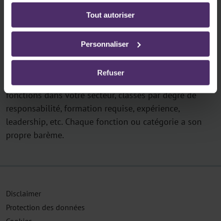
Lire plus
ligne:
Tout autoriser
Politique de confidentialité
-
Politique en matière
d’utilisation des cookies
Personnaliser
Classification professionnelle
(syn.: classification de
fonction)
Refuser
Une liste de tous les fonctions ou catégories d'e
fonctions dans votre secteur, classés par degré de
responsabilité, formation requise, expérience,
leadership, etc. Chaque fonction ou catégorie a son
propre barème.
Disclaimer
Protection des données