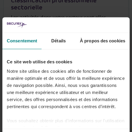
Classification professionnelle
sectorielle
Les activités dans votre secteur sont-elles
divisées en différentes fonctions et/ou
catégories ? On parle alors de classification
professionnelle. Cela vous permet de rattacher
Consentement
Détails
À propos des cookies
vos travailleurs au barème correspondant.
Lire plus
Ce site web utilise des cookies
Notre site utilise des cookies afin de fonctionner de
manière optimale et de vous offrir la meilleure expérience
de navigation possible. Ainsi, nous vous garantissons
une meilleure expérience utilisateur et un meilleur
Insertion
service, des offres personnalisées et des informations
Pour associer vos travailleurs au barème
pertinentes qui correspondent à vos centres d’intérêt.
correspondant, vous devez tenir compte des
règles spécifiques dans votre secteur.
Vous souhaitez obtenir plus d'informations sur l'utilisation
de vos données ? Consultez notre documentation en