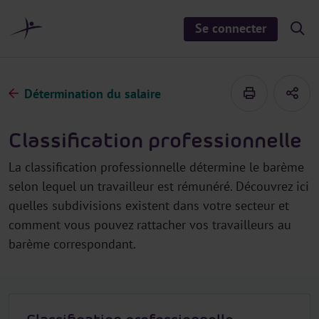
a
u
Se connecter
S
c
h
o
o
n
w
/
t
h
Détermination du salaire
e
i
d
n
e
u
s
Classification professionnelle
e
a
r
La classification professionnelle détermine le barème
c
h
selon lequel un travailleur est rémunéré. Découvrez ici
quelles subdivisions existent dans votre secteur et
comment vous pouvez rattacher vos travailleurs au
barème correspondant.