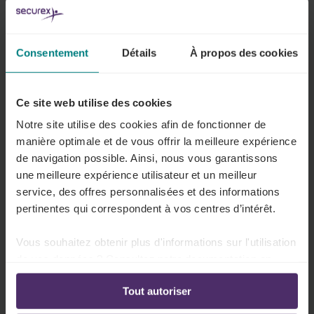
Votre secteur peut accorder des jours
supplémentaires de petit chômage.
Consentement
Détails
À propos des cookies
Lire plus
Ce site web utilise des cookies
Notre site utilise des cookies afin de fonctionner de
Chômage temporaire
manière optimale et de vous offrir la meilleure expérience
Vous trouverez ici la réglementation sur le
de navigation possible. Ainsi, nous vous garantissons
une meilleure expérience utilisateur et un meilleur
chômage temporaire de votre secteur.
service, des offres personnalisées et des informations
Lire plus
pertinentes qui correspondent à vos centres d’intérêt.
Vous souhaitez obtenir plus d'informations sur l'utilisation
de vos données ? Consultez notre documentation en
ligne:
Crédit-temps
Tout autoriser
Politique de confidentialité
-
Politique en matière
Quelles sont les options dont disposent vos
d’utilisation des cookies