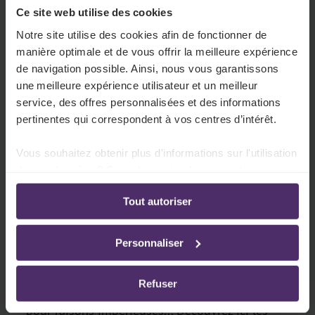
Tout sur ce sujet
Ce site web utilise des cookies
Notre site utilise des cookies afin de fonctionner de
manière optimale et de vous offrir la meilleure expérience
de navigation possible. Ainsi, nous vous garantissons
Vacances & congés extra-légaux
une meilleure expérience utilisateur et un meilleur
En plus des congés légaux, votre secteur peut
service, des offres personnalisées et des informations
pertinentes qui correspondent à vos centres d’intérêt.
prévoir des congés supplémentaires. Par
exemple, sur la base de l'ancienneté, de l'âge,
Vous souhaitez obtenir plus d'informations sur l'utilisation
de l'expérience, etc.
de vos données ? Consultez notre documentation en
ligne:
Tout sur ce sujet
Tout autoriser
Politique de confidentialité
-
Politique en matière
d’utilisation des cookies
Personnaliser
Suspension du contrat de travail
Refuser
Chômage temporaire, petit chômage, congé
pour raisons impérieuses... Découvrez ici les