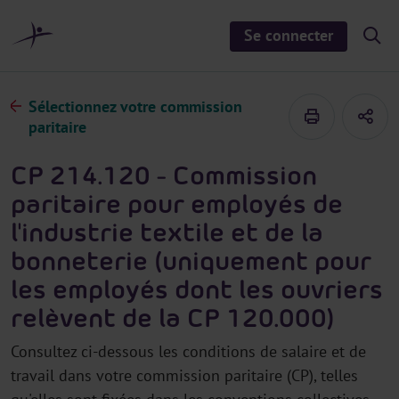
a
u
Se connecter
S
c
h
o
o
n
w
/
t
Sélectionnez votre commission
h
e
i
paritaire
d
n
e
u
s
CP 214.120 - Commission
e
a
paritaire pour employés de
r
c
l'industrie textile et de la
h
bonneterie (uniquement pour
les employés dont les ouvriers
relèvent de la CP 120.000)
Consultez ci-dessous les conditions de salaire et de
travail dans votre commission paritaire (CP), telles