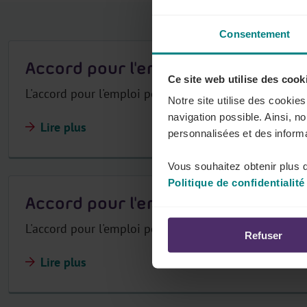
r
Consentement
Accord pour l'emploi 2023-2024
Ce site web utilise des cook
L'accord pour l'emploi pour la période 2023-2024.
Notre site utilise des cookie
navigation possible. Ainsi, n
Lire plus
personnalisées et des informa
Vous souhaitez obtenir plus d
Politique de confidentialité
Accord pour l'emploi 2021-2022
L'accord pour l'emploi pour la période 2021-2022.
Refuser
Lire plus