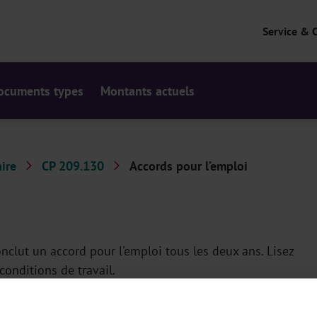
Service & 
ocuments types
Montants actuels
ire
CP 209.130
Accords pour l’emploi
conclut un accord pour l'emploi tous les deux ans. Lisez
 conditions de travail.