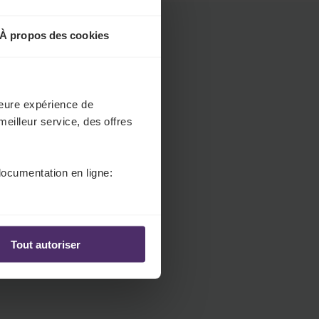
.
H
À propos des cookies
e
a
d
e
lleure expérience de
r
meilleur service, des offres
.
L
a
documentation en ligne:
n
g
u
a
Tout autoriser
g
e
S
e